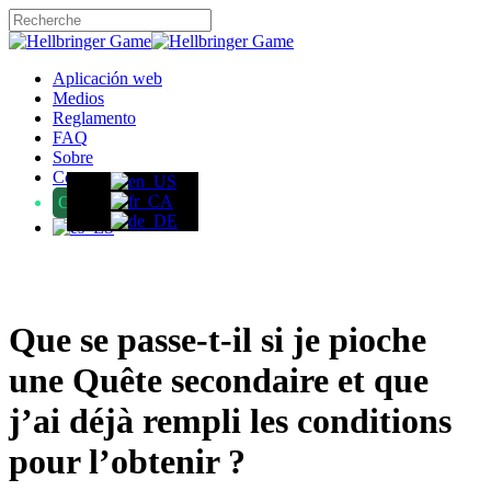
Skip
to
Close
main
Search
content
Menu
Aplicación web
Medios
Reglamento
FAQ
Sobre
Contacto
GameFound
Que se passe-t-il si je pioche
une Quête secondaire et que
j’ai déjà rempli les conditions
pour l’obtenir ?