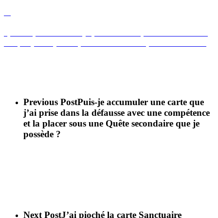
A
Que se passe-t-il si je pioche une Quête secondaire
et que j’ai déjà rempli les conditions pour l’obtenir ?
Facile ! La Quête secondaire est considérée comme
complétée.
Previous Post
Puis-je accumuler une carte que
j’ai prise dans la défausse avec une compétence
et la placer sous une Quête secondaire que je
possède ?
Next Post
J’ai pioché la carte Sanctuaire