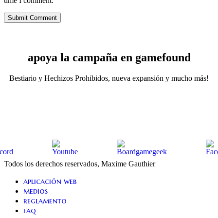
time I comment.
apoya la campaña en gamefound
Bestiario y Hechizos Prohibidos, nueva expansión y mucho más!
Todos los derechos reservados, Maxime Gauthier
Close
aplicación web
Menu
medios
reglamento
faq