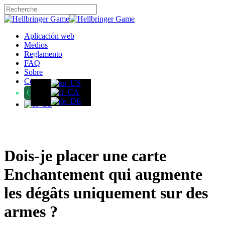
Skip
to
Close
main
Search
content
Menu
Aplicación web
Medios
Reglamento
FAQ
Sobre
Contacto
GameFound
Dois-je placer une carte
Enchantement qui augmente
les dégâts uniquement sur des
armes ?