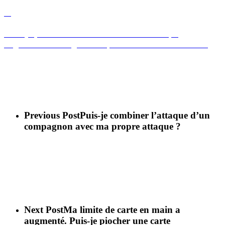
A
Dois-je placer une carte Enchantement qui
augmente les dégâts uniquement sur des armes ?
Les cartes Enchantement peuvent être placées sur
n’importe quel objet tant que cet objet peut être
enchanté.
Previous Post
Puis-je combiner l’attaque d’un
compagnon avec ma propre attaque ?
Next Post
Ma limite de carte en main a
augmenté. Puis-je piocher une carte