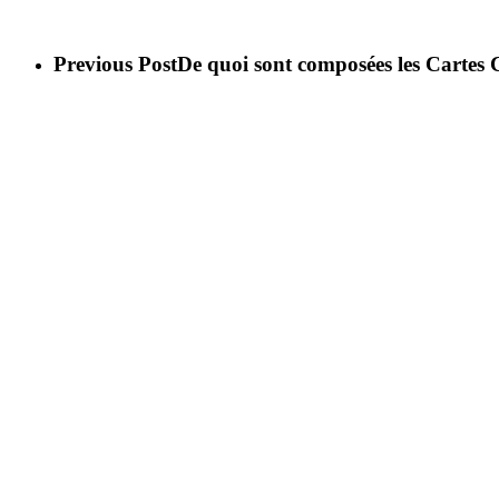
La pioche Monstre est composée uniquement de cartes Monstre.
Previous Post
De quoi sont composées les Carte