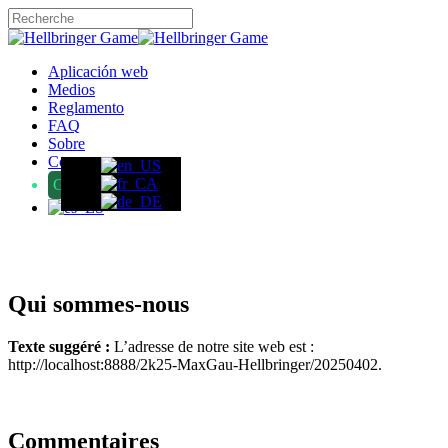
Skip
to
Close
main
Search
content
Menu
Aplicación web
Medios
Reglamento
FAQ
Sobre
Contacto
GameFound
Qui sommes-nous
Texte suggéré :
L’adresse de notre site web est :
http://localhost:8888/2k25-MaxGau-Hellbringer/20250402.
Commentaires