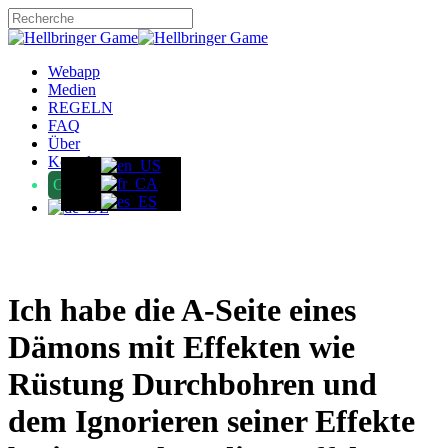
Skip
to
Close
main
Search
content
Menu
Webapp
Medien
REGELN
FAQ
Über
Kontakt
GameFound
Ich habe die A-Seite eines
Dämons mit Effekten wie
Rüstung Durchbohren und
dem Ignorieren seiner Effekte