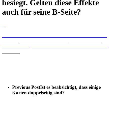
besiegt. Gelten diese Effekte
auch für seine B-Seite?
A
Ich habe die A-Seite eines Dämons mit Effekten wie
Rüstung Durchbohren und dem Ignorieren seiner
Effekte besiegt. Gelten diese Effekte auch für seine
B-Seite?
Wenn der Dämon auf die B-Seite gedreht wird, gilt dies wie
ein neuer Gegner. Daher behält dieser "neue" Dämon
keinerlei Effekte, die er zuvor hatte.
Previous Post
Ist es beabsichtigt, dass einige
Karten doppelseitig sind?