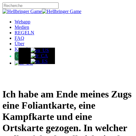
Skip
to
Close
main
Search
content
Menu
Webapp
Medien
REGELN
FAQ
Über
Kontakt
GameFound
Ich habe am Ende meines Zugs
eine Foliantkarte, eine
Kampfkarte und eine
Ortskarte gezogen. In welcher