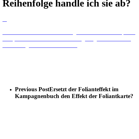
Reihenfolge handle ich sie ab?
A
Ich habe am Ende meines Zugs eine Foliantkarte, eine
Kampfkarte und eine Ortskarte gezogen. In welcher
Reihenfolge handle ich sie ab?
In der Reihenfolge, in der du sie gezogen hast. (Falls du nicht
mehr weißt, in welcher Reihenfolge es war, handle sie von
links nach rechts ab)
Previous Post
Ersetzt der Folianteffekt im
Kampagnenbuch den Effekt der Foliantkarte?